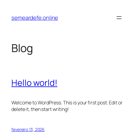
Pular
para
semeardefe.online
o
conteúdo
Blog
Hello world!
Welcome to WordPress. This is your first post. Edit or
delete it, then start writing!
fevereiro 13, 2026